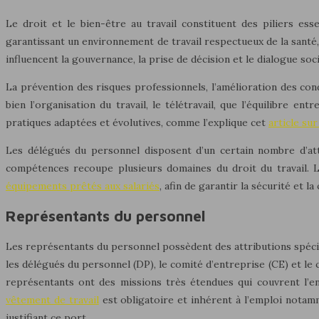
Le droit et le bien-être au travail constituent des piliers es
garantissant un environnement de travail respectueux de la santé, 
influencent la gouvernance, la prise de décision et le dialogue soci
La prévention des risques professionnels, l’amélioration des condi
bien l’organisation du travail, le télétravail, que l’équilibre en
pratiques adaptées et évolutives, comme l’explique cet
article su
Les délégués du personnel disposent d’un certain nombre d’attr
compétences recoupe plusieurs domaines du droit du travail.
équipements prêtés aux salariés
, afin de garantir la sécurité et l
Représentants du personnel
Les représentants du personnel possèdent des attributions spécif
les délégués du personnel (DP), le comité d’entreprise (CE) et le 
représentants ont des missions très étendues qui couvrent l’en
vêtement de travail
est obligatoire et inhérent à l’emploi notamm
justifiant ce port.