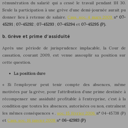
rémunération du salarié qui a cessé le travail pendant 1H 30.
Seule la participation à une grève d’une demi-journée aurait pu
donner lieu à retenue de salaire.
Cass. soc. 4 mars 2009
n°
07-
45291
;
07-45292
;
07-45293
;
07-45294
et
07-45295 (P).
b. Grève et prime d’assiduité
Après une période de jurisprudence implacable, la Cour de
cassation, courant 2009, est venue assouplir sa position sur
cette question.
La position dure
« Si l’employeur peut tenir compte des absences, même
motivées par la grève, pour l’attribution d’une prime destinée à
récompenser une assiduité profitable à l’entreprise, c’est à la
condition que toutes les absences, autorisées ou non, entraînent
les mêmes conséquences « .
soc. 15 février 2006
n° 04-45738 (P)
et
Cass. soc. 16 janvier 2008
n°
06-42983 (P)