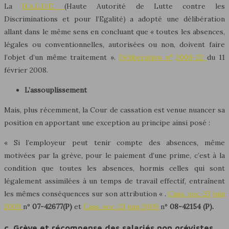
La
H.A.L.D.E.
(Haute Autorité de Lutte contre les
Discriminations et pour l’Egalité) a adopté une délibération
allant dans le même sens en concluant que « toutes les absences,
légales ou conventionnelles, autorisées ou non, doivent faire
l’objet d’un même traitement ».
Délibération n°
2008-22
du 11
février 2008.
L’assouplissement
Mais, plus récemment, la Cour de cassation est venue nuancer sa
position en apportant une exception au principe ainsi posé :
« Si l’employeur peut tenir compte des absences, même
motivées par la grève, pour le paiement d’une prime, c’est à la
condition que toutes les absences, hormis celles qui sont
légalement assimilées à un temps de travail effectif, entraînent
les mêmes conséquences sur son attribution « .
Cass. soc. 23
juin
2009
n°
07-42677(P)
et
Cass. soc. 23 juin 2009
n°
08-42154 (P).
c. Grève et récompense des salariés non grévistes