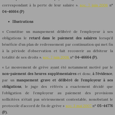
correspondant à la perte de leur salaire ».
soc. 7 juin 2006
n°
04-46664 (P)
Illustrations
« Constitue un manquement délibéré de l’employeur à ses
obligations le
retard dans le paiement
des salaires
lorsqu’il
bénéficie d’un plan de redressement par continuation qui met fin
à la période d’observation et fait recouvrir au débiteur la
totalité de ses droits ».
soc. 7 juin 2006
n°
04-46664
(P).
« Le mouvement de grève ayant été notamment motivé par le
non-paiement des heures
supplémentaires
et donc,
à l’évidence
,
par un
manquement grave et délibéré de l’employeur à ses
obligations
, le juge des référés a exactement décidé que
l’obligation de l’employeur au paiement des provisions
sollicitées n’était pas sérieusement contestable, nonobstant le
protocole d’accord de fin de grève »
soc. 3 mai 2007
n°
05-44776
(P).