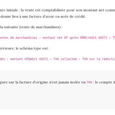
ure initiale : la vente est comptabilisée pour son montant net comm
donne lieu à une facture d’avoir ou note de crédit.
t la suivante (vente de marchandises) :
entes de marchandises : montant net HT après RRR
Crédit 44571 – T
érieure, le schéma type est :
dés : montant HT
Débit 44571 – TVA collectée : TVA sur la réducti
ure sur la facture d’origine n’est jamais isolée en
: le compte 
709