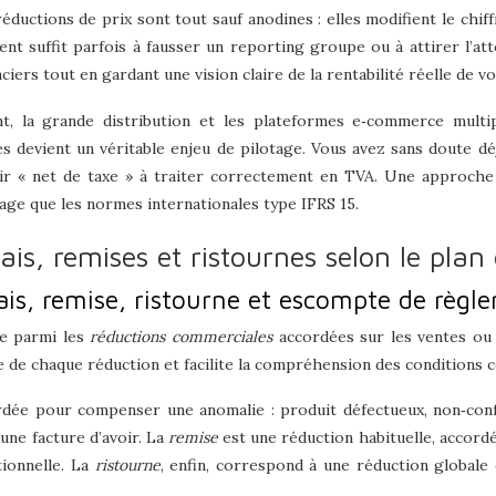
ductions de prix sont tout sauf anodines : elles modifient le chiffr
ent suffit parfois à fausser un reporting groupe ou à attirer l’att
nciers tout en gardant une vision claire de la rentabilité réelle de v
 la grande distribution et les plateformes e‑commerce multipli
es devient un véritable enjeu de pilotage. Vous avez sans doute dé
voir « net de taxe » à traiter correctement en TVA. Une approch
ge que les normes internationales type IFRS 15.
ais, remises et ristournes selon le pla
ais, remise, ristourne et escompte de règl
ne parmi les
réductions commerciales
accordées sur les ventes ou o
ue de chaque réduction et facilite la compréhension des conditions 
dée pour compenser une anomalie : produit défectueux, non‑confor
une facture d’avoir. La
remise
est une réduction habituelle, accordé
tionnelle. La
ristourne
, enfin, correspond à une réduction globale