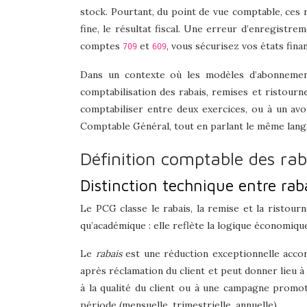
stock. Pourtant, du point de vue comptable, ces ré
fine, le résultat fiscal. Une erreur d’enregistrem
comptes
et
, vous sécurisez vos états fina
709
609
Dans un contexte où les modèles d’abonnement,
comptabilisation des rabais, remises et ristourn
comptabiliser entre deux exercices, ou à un a
Comptable Général, tout en parlant le même langa
Définition comptable des rab
Distinction technique entre rab
Le PCG classe le rabais, la remise et la ristour
qu’académique : elle reflète la logique économiq
Le
rabais
est une réduction exceptionnelle accor
après réclamation du client et peut donner lieu à 
à la qualité du client ou à une campagne promo
période (mensuelle, trimestrielle, annuelle).