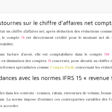
stournes sur le chiffre d’affaires net compt
ltat un
chiffre d’affaires net
, après déduction des réductions commer
ne, le compte
est directement crédité pour le montant net de ra
70
tabilité.
une facture d’avoir, elle est comptabilisée dans le compte
709 
iré en diminution des comptes
concernés, pour aboutir au chiffre d
70
lateformes spécialisées comme
Compta-Facile
concernant les réduct
dances avec les normes IFRS 15 « revenue 
les
dans les contrats : remises, rabais, ristournes de volume, bonu
ais. La norme impose d’estimer ces contreparties variables dès l’
es accorder.