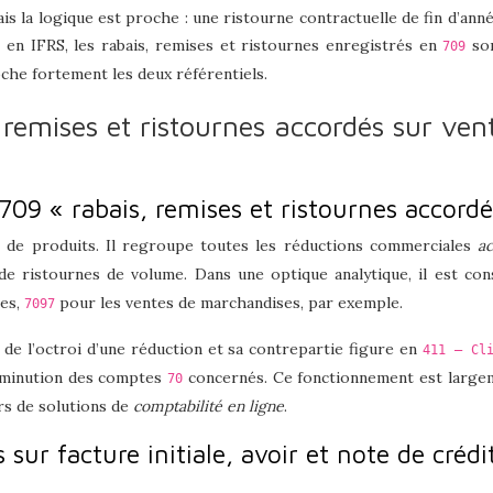
mais la logique est proche : une ristourne contractuelle de fin d’an
en IFRS, les rabais, remises et ristournes enregistrés en
son
709
che fortement les deux référentiels.
 remises et ristournes accordés sur ve
709 « rabais, remises et ristournes accordé
 de produits. Il regroupe toutes les réductions commerciales
ac
 ristournes de volume. Dans une optique analytique, il est cons
ces,
pour les ventes de marchandises, par exemple.
7097
 de l’octroi d’une réduction et sa contrepartie figure en
411 – Cl
diminution des comptes
concernés. Ce fonctionnement est largem
70
urs de solutions de
comptabilité en ligne
.
ur facture initiale, avoir et note de crédi