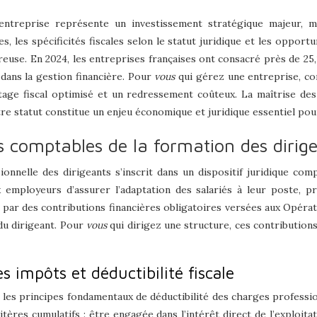
’entreprise représente un investissement stratégique majeur, 
s, les spécificités fiscales selon le statut juridique et les oppor
use. En 2024, les entreprises françaises ont consacré près de 25,1
dans la gestion financière. Pour
vous
qui gérez une entreprise, c
ntage fiscal optimisé et un redressement coûteux. La maîtrise d
tre statut constitue un enjeu économique et juridique essentiel pou
ns comptables de la formation des dirig
nnelle des dirigeants s’inscrit dans un dispositif juridique com
 employeurs d’assurer l’adaptation des salariés à leur poste, pr
it par des contributions financières obligatoires versées aux Op
t du dirigeant. Pour
vous
qui dirigez une structure, ces contributions
s impôts et déductibilité fiscale
t les principes fondamentaux de déductibilité des charges profession
tères cumulatifs : être engagée dans l’intérêt direct de l’exploit