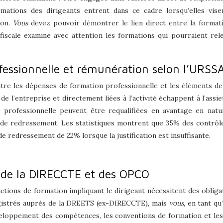
ormations des dirigeants entrent dans ce cadre lorsqu’elles vi
ion.
Vous
devez pouvoir démontrer le lien direct entre la formati
tion fiscale examine avec attention les formations qui pourraient
ofessionnelle et rémunération selon l’URSS
re les dépenses de formation professionnelle et les éléments de r
de l’entreprise et directement liées à l’activité échappent à l’assi
té professionnelle peuvent être requalifiées en avantage en nat
 de redressement. Les statistiques montrent que 35% des contrôle
 redressement de 22% lorsque la justification est insuffisante.
s de la DIRECCTE et des OPCO
actions de formation impliquant le dirigeant nécessitent des obliga
istrés auprès de la DREETS (ex-DIRECCTE), mais
vous
, en tant q
veloppement des compétences, les conventions de formation et les