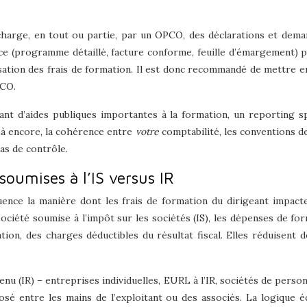
 charge, en tout ou partie, par un OPCO, des déclarations et de
èce (programme détaillé, facture conforme, feuille d’émargement) p
ation des frais de formation. Il est donc recommandé de mettre en
PCO.
iant d’aides publiques importantes à la formation, un reporting 
Là encore, la cohérence entre
votre
comptabilité, les conventions de
cas de contrôle.
soumises à l’IS versus IR
luence la manière dont les frais de formation du dirigeant impact
ociété soumise à l’impôt sur les sociétés (IS), les dépenses de for
itation, des charges déductibles du résultat fiscal. Elles réduisen
nu (IR) – entreprises individuelles, EURL à l’IR, sociétés de perso
osé entre les mains de l’exploitant ou des associés. La logique é