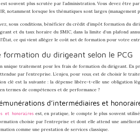
st souvent plus scrutée par l’administration. Vous devez être par
 l’IR, notamment lorsque les thématiques sont larges (management 
ez, sous conditions, bénéficier du crédit d’impôt formation du diri
eant et du taux horaire du SMIC, dans la limite d’un plafond annuel
État, ce qui vient alléger le coût net de formation pour votre entr
e formation du dirigeant selon le PCG
unique traitement pour les frais de formation du dirigeant. En pr
attendue par l’entreprise. L’enjeu, pour
vous
, est de choisir le tra
ion clé est la suivante : la dépense libère-t-elle une obligation lé
ct en termes de compétences et de performance ?
émunérations d’intermédiaires et honorair
est, en pratique, le compte le plus souvent utilis
es et honoraires
e formation choisie par l’entreprise et dont elle attend une amélio
ormation comme une prestation de services classique.