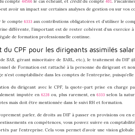
du compte
le cas échéant, et
crédit
du compte
. Fiscaleme
44566
401
 peut avoir un impact sur certaines analyses de gestion ou sur vos c
er le compte
aux contributions obligatoires et d’utiliser le co
6333
ne différente, l’important est de rester cohérent d’un exercice à l
 légale de formation professionnelle continue.
du CPF pour les dirigeants assimilés salar
t de SAS, gérant minoritaire de SARL, etc.), le traitement du DI
nnel de Formation est rattaché à la personne du dirigeant et non 
e n’est comptabilisée dans les comptes de l’entreprise, puisqu’ell
tion du dirigeant avec le CPF, la quote-part prise en charge pa
ralement imputée en
ou, plus rarement, en
selon la natur
6228
6333
ptes mais doit être mentionnée dans le suivi RH et formation.
 proprement parler, de droits au DIF à passer en provisions ou en 
 investissements en compétences, vous pouvez suivre en comptabili
rtés par l’entreprise. Cela vous permet d’avoir une vision globale 