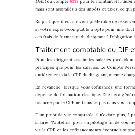
Débit
du compte
pour le montant HT,
débit
6333
mais sont assimilés à des impôts et taxes, ce qui
En pratique, il est souvent préférable de réserv
si votre expert-comptable a opté pour une doctri
ces frais de formation du dirigeant à l’obligation
Traitement comptable du DIF et 
Pour les dirigeants assimilés salariés (présiden
principes que pour les salariés. Le Compte Perso
entièrement via le CPF du dirigeant, aucune charg
En revanche, lorsque
vous
cofinancez une forma
dépense de formation classique. Elle sera géné
financée par le CPF ne transite pas dans vos com
D’un point de vue comptable, il n’existe plus, à
salarié. Toutefois, pour un pilotage fin de vos
via le CPF et les cofinancements éventuels suppo